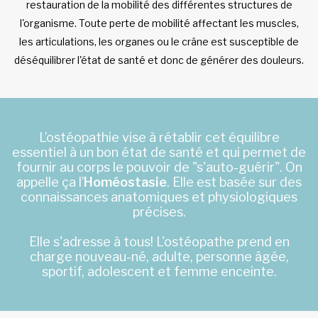
restauration de la mobilité des différentes structures de
l'organisme. Toute perte de mobilité affectant les muscles,
les articulations, les organes ou le crâne est susceptible de
déséquilibrer l'état de santé et donc de générer des douleurs.
L’ostéopathie vise à rétablir cet équilibre
essentiel à un bon état de santé et qui permet de
fournir au corps le pouvoir de "s'auto-guérir". On
appelle ça l’
Homéostasie
. Elle est basée sur des
connaissances anatomiques et physiologiques
précises.
Elle s'adresse à tous! L'ostéopathe prend en
charge nouveau-né, adulte, personne âgée,
sportif, adolescent et femme enceinte.