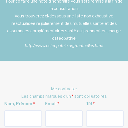
Pour ce faire une note d'honoraire vous sera remise à la fin de
la consultation.
Vous trouverez ci-dessous une liste non exhaustive
réactualisée régulièrement des mutuelles santé et des
assurances complémentaires santé qui prennent en charge
l'ostéopathie.
http://www.osteopathie.org/mutuelles.html
Me contacter
Les champs marqués d’un
*
sont obligatoires
Nom, Prénom
*
Email
*
Tél
*