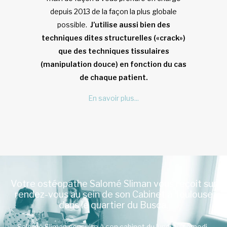
depuis 2013 de la façon la plus globale
possible.
J’utilise aussi bien des
techniques dites structurelles («crack»)
que des techniques tissulaires
(manipulation douce) en fonction du cas
de chaque patient.
En savoir plus...
Votre ostéopathe Salomé Sliman vous reçoit sur
rendez-vous au sein de son Cabinet à Toulouse
dans le quartier du Busca.
Salomé Sliman consulte à son cabinet du lundi au samedi .